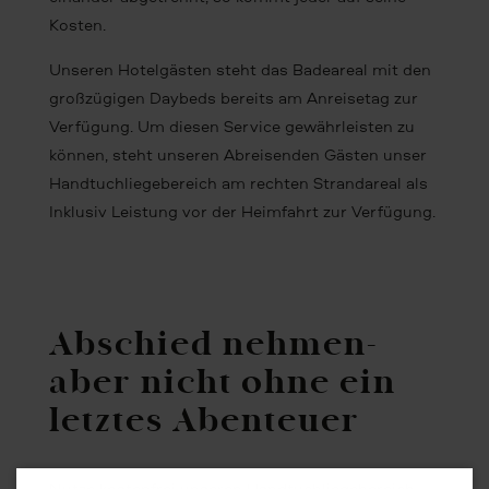
Kosten.
Unseren Hotelgästen steht das Badeareal mit den
großzügigen Daybeds bereits am Anreisetag zur
Verfügung. Um diesen Service gewährleisten zu
können, steht unseren Abreisenden Gästen unser
Handtuchliegebereich am rechten Strandareal als
Inklusiv Leistung vor der Heimfahrt zur Verfügung.
Abschied nehmen-
aber nicht ohne ein
letztes Abenteuer
Nutze kostenfrei unseren Handtuchliegebereich