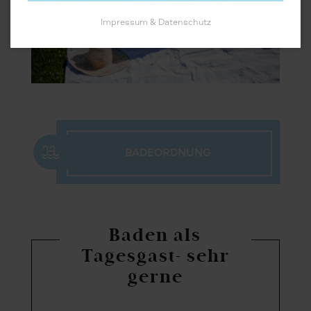
Impressum & Datenschutz
BADEORDNUNG
Baden als
Tagesgast- sehr
gerne